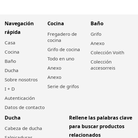
Navegación
Cocina
Baño
rápida
Fregadero de
Grifo
cocina
Casa
Anexo
Grifo de cocina
Cocina
Colección Voith
Todo en uno
Baño
Colección
Anexo
accesorreis
Ducha
Anexo
Sobre nosotros
Serie de grifos
I + D
Autenticación
Datos de contacto
Ducha
Rellene las palabras clave
para buscar productos
Cabeza de ducha
relacionados
Salpicaduras